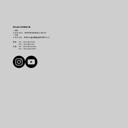
株式会社 中村鉄筋工業
・本社
〒862-0924 熊本市中央区帯山6丁目3-59
・工場
〒861-2234 熊本県上益城郡益城町古閑153-10
本社/ TEL：096-382-7405
FAX：096-382-7231
工場/ TEL：096-286-8660
FAX：096-286-8697