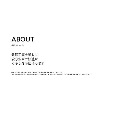
ABOUT
-私たちについて-
鉄筋工事を通して
安心安全で快適な
くらしをお届けします
昭和２７年の創業以来、鉄筋工事一筋に技術と経験を積み重ねてきました。
見えない部分だからこそ一切手を抜かず、皆様の安心安全のくらしのためにさらなる研鑽を積み重ねてまいります。